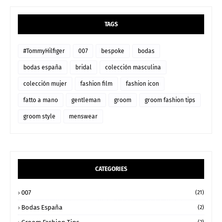
TAGS
#TommyHilfiger
007
bespoke
bodas
bodas españa
bridal
colección masculina
colección mujer
fashion film
fashion icon
fatto a mano
gentleman
groom
groom fashion tips
groom style
menswear
CATEGORIES
007
(21)
Bodas España
(2)