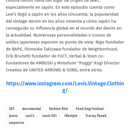
cultura denim fuera del lugar de origen de jean,
especialmente en Japón. En este episodio cuenta como
Levi's llegó a Japón en los años cincuenta, la popularidad
del vintage denim en los años noventa y cómo Japón ha
conseguido su influencia global en el mundo del denim en
la actualidad. Numerosas personalidades e iconos de
estilos japoneses exponen su punto de vista: Nigo fundador
de BAPE, Shinsuke Takizawa fundador de Neighborhood,
Erik Brunetti fundador de FUCT, Verbal & Yoon co-
fundadores de AMBUSH y Motofumi "Poggy" Kogi Director
Creativo de UNITED ARROWS & SONS, entre otros.
https://www.instagram.com/Levis.Vintage.Clothin
g/
501
documental
fashion film
Feed Dog Festival
jeans
Levi's
Levis 501
lifestyle
Tracey Panek
vaqueros