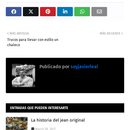
MÁS ANTIGUA
MÁS RECIENTE
Trucos para llevar con estilo un
chaleco
Publicado por
soyjavierleal
ENTRADAS QUE PUEDEN INTERESARTE
La historia del jean original
March 28, 2017