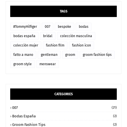
TAGS
#TommyHilfiger
007
bespoke
bodas
bodas españa
bridal
colección masculina
colección mujer
fashion film
fashion icon
fatto a mano
gentleman
groom
groom fashion tips
groom style
menswear
CATEGORIES
007
(21)
Bodas España
(2)
Groom Fashion Tips
(2)