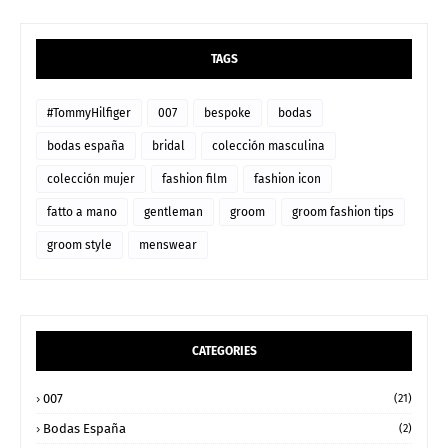
TAGS
#TommyHilfiger
007
bespoke
bodas
bodas españa
bridal
colección masculina
colección mujer
fashion film
fashion icon
fatto a mano
gentleman
groom
groom fashion tips
groom style
menswear
CATEGORIES
007
(21)
Bodas España
(2)