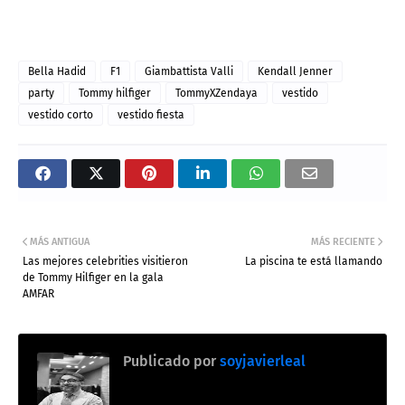
Bella Hadid
F1
Giambattista Valli
Kendall Jenner
party
Tommy hilfiger
TommyXZendaya
vestido
vestido corto
vestido fiesta
MÁS ANTIGUA
MÁS RECIENTE
Las mejores celebrities visitieron
La piscina te está llamando
de Tommy Hilfiger en la gala
AMFAR
Publicado por
soyjavierleal