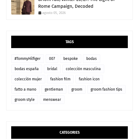
Rome Campaign, Decoded
agosto 05, 2026
TAGS
#TommyHilfiger
007
bespoke
bodas
bodas españa
bridal
colección masculina
colección mujer
fashion film
fashion icon
fatto a mano
gentleman
groom
groom fashion tips
groom style
menswear
CATEGORIES