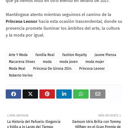
que ya hemos visto en otro evento en verano de 2021.
Manténgase atento mientras seguimos el camino de la
Princesa Leonor
hacia esta ocasión trascendental, donde su
presencia promete iluminar los ámbitos del arte, la cultura
y la moda por igual.
Arte Y Moda
Familia Real
Fashion Royalty
Jaume Plensa
Macarena Shoes
moda
moda joven
moda mujer
Moda Real
Princesa De Girona 2024
Princesa Leonor
Roberto Verino
MÁS ANTIGUA
MÁS RECIENTE
La Historia del Pañuelo: Elegancia
Damson Idris Brilla con Tommy
y Estilo a lo Largo del Tiempo
Hilfiger en el Gran Premio de