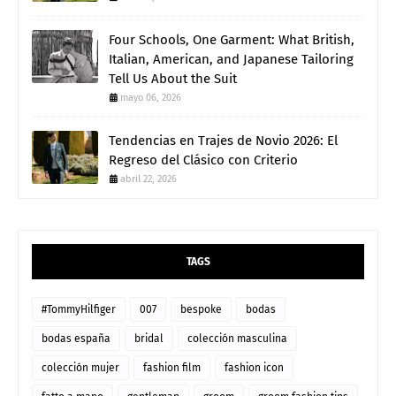
Four Schools, One Garment: What British,
Italian, American, and Japanese Tailoring
Tell Us About the Suit
mayo 06, 2026
Tendencias en Trajes de Novio 2026: El
Regreso del Clásico con Criterio
abril 22, 2026
TAGS
#TommyHilfiger
007
bespoke
bodas
bodas españa
bridal
colección masculina
colección mujer
fashion film
fashion icon