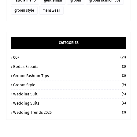
fatto a mano
gentleman
groom
groom fashion tips
groom style
menswear
CATEGORIES
007
(21)
Bodas España
(2)
Groom Fashion Tips
(2)
Groom Style
(9)
Wedding Suit
(5)
Wedding Suits
(4)
Wedding Trends 2026
(3)