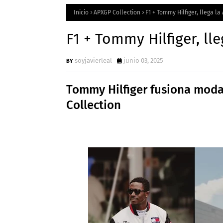
Inicio
APXGP Collection
F1 + Tommy Hilfiger, llega l
F1 + Tommy Hilfiger, ll
soyjavierleal
junio 03, 2025
Tommy Hilfiger fusiona moda 
Collection