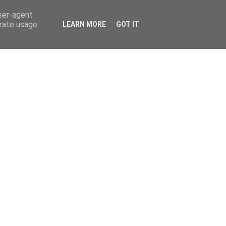
user-agent
erate usage
LEARN MORE
GOT IT