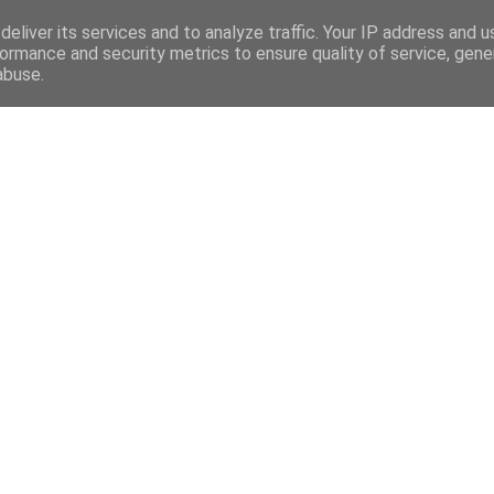
eliver its services and to analyze traffic. Your IP address and 
ormance and security metrics to ensure quality of service, gen
abuse.
Mega Menu