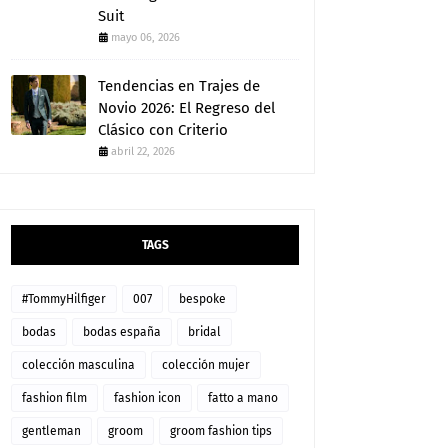
Suit
mayo 06, 2026
Tendencias en Trajes de
Novio 2026: El Regreso del
Clásico con Criterio
abril 22, 2026
TAGS
#TommyHilfiger
007
bespoke
bodas
bodas españa
bridal
colección masculina
colección mujer
fashion film
fashion icon
fatto a mano
gentleman
groom
groom fashion tips