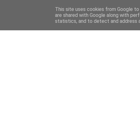
Home
Sobre mi
Contact
This site uses cookies from Google to d
are shared with Google along with perf
statistics, and to detect and address 
Home
Features
Menciones