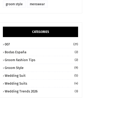
groom style
menswear
CATEGORIES
007
(21)
Bodas España
(2)
Groom Fashion Tips
(2)
Groom Style
(9)
Wedding Suit
(5)
Wedding Suits
(4)
Wedding Trends 2026
(3)