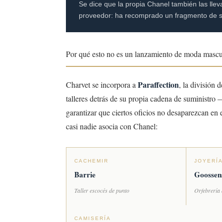
Se dice que la propia Chanel también las lle
proveedor: ha recomprado un fragmento de su
Por qué esto no es un lanzamiento de moda mascu
Paraffection
Charvet se incorpora a
, la división
talleres detrás de su propia cadena de suministro
garantizar que ciertos oficios no desaparezcan en
casi nadie asocia con Chanel:
CACHEMIR
JOYERÍ
Barrie
Goossen
Taller escocés de punto
Orfebrería
CAMISERÍA