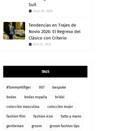
Suit
mayo 06, 2026
Tendencias en Trajes de
Novio 2026: El Regreso del
Clásico con Criterio
abril 22, 2026
TAGS
#TommyHilfiger
007
bespoke
bodas
bodas españa
bridal
colección masculina
colección mujer
fashion film
fashion icon
fatto a mano
gentleman
groom
groom fashion tips