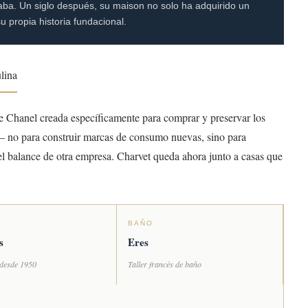
vaba. Un siglo después, su maison no solo ha adquirido un
 propia historia fundacional.
lina
 de Chanel creada específicamente para comprar y preservar los
 — no para construir marcas de consumo nuevas, sino para
 el balance de otra empresa. Charvet queda ahora junto a casas que
A
BAÑO
s
Eres
 desde 1950
Taller francés de baño