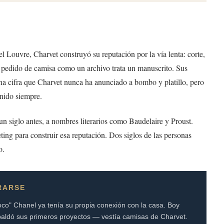
Louvre, Charvet construyó su reputación por la vía lenta: corte,
da pedido de camisa como un archivo trata un manuscrito. Sus
na cifra que Charvet nunca ha anunciado a bombo y platillo, pero
enido siempre.
un siglo antes, a nombres literarios como Baudelaire y Proust.
ng para construir esa reputación. Dos siglos de las personas
o.
RARSE
co" Chanel ya tenía su propia conexión con la casa. Boy
spaldó sus primeros proyectos — vestía camisas de Charvet.