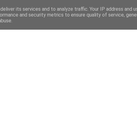
eliver its services and to analyze traffic. Your IP address and 
ormance and security metrics to ensure quality of service, gen
abuse.
Mega Menu