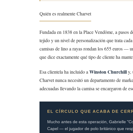
Quién es realmente Charvet
Fundada en 1838 en la Place Vendôme, a pasos del 
tejido y un nivel de personalización que trata ca
camisas de lino a rayas rondan los 655 euros — u
que dice exactamente qué tipo de cliente ha mant
Winston Churchill
Esa clientela ha incluido a
y, 
Charvet nunca necesitó un departamento de marketi
adecuadas llevando la camisa se encargaron de es
EL CÍRCULO QUE ACABA DE CER
Mucho antes de esta operación, Gabrielle "Co
Capel — el jugador de polo británico que re