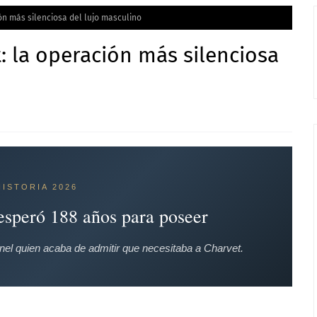
n más silenciosa del lujo masculino
 la operación más silenciosa
ISTORIA 2026
esperó 188 años para poseer
el quien acaba de admitir que necesitaba a Charvet.