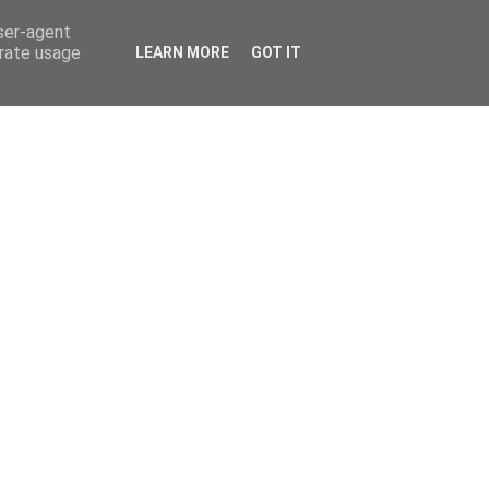
user-agent
erate usage
LEARN MORE
GOT IT