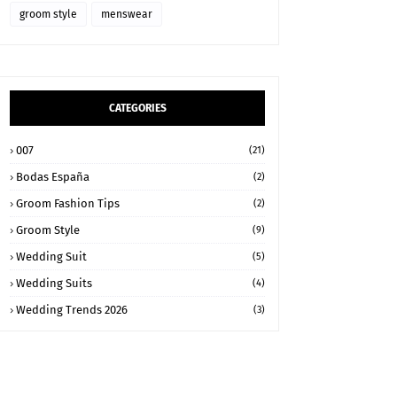
groom style
menswear
CATEGORIES
007
(21)
Bodas España
(2)
Groom Fashion Tips
(2)
Groom Style
(9)
Wedding Suit
(5)
Wedding Suits
(4)
Wedding Trends 2026
(3)