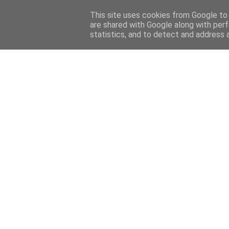
Home
Sobre mi
Contact
This site uses cookies from Google to d
are shared with Google along with perf
statistics, and to detect and address 
Home
Features
Menciones