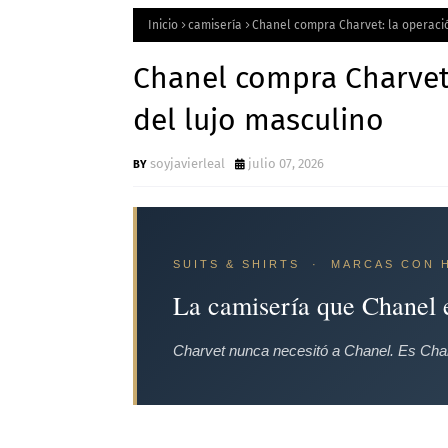
Inicio
camisería
Chanel compra Charvet: la operació
Chanel compra Charvet:
del lujo masculino
soyjavierleal
julio 07, 2026
SUITS & SHIRTS · MARCAS CON H
La camisería que Chanel 
Charvet nunca necesitó a Chanel. Es Chan