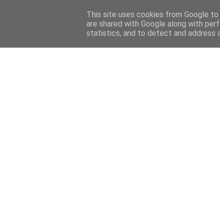
Home
Sobre mi
Contact
This site uses cookies from Google to d
are shared with Google along with perf
statistics, and to detect and address 
Home
Features
Menciones