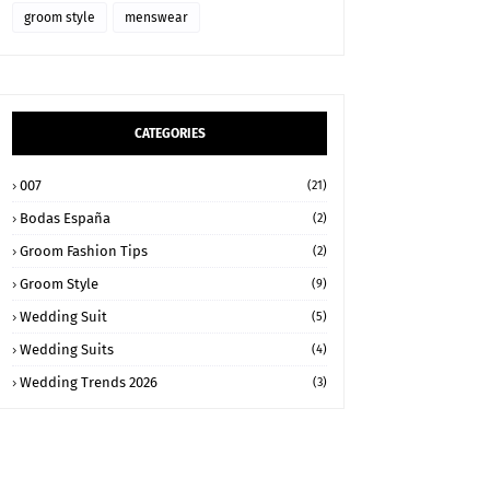
groom style
menswear
CATEGORIES
007
(21)
Bodas España
(2)
Groom Fashion Tips
(2)
Groom Style
(9)
Wedding Suit
(5)
Wedding Suits
(4)
Wedding Trends 2026
(3)