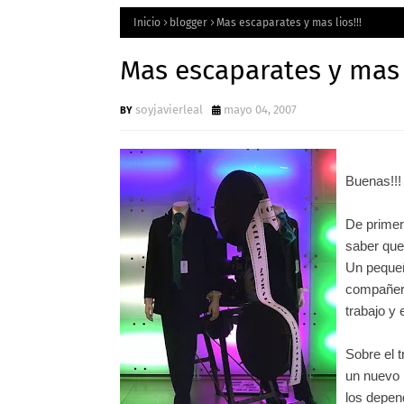
Inicio
blogger
Mas escaparates y mas lios!!!
Mas escaparates y mas l
soyjavierleal
mayo 04, 2007
Buenas!!!
De primer
saber que 
Un pequeñ
compañero
trabajo y
Sobre el 
un nuevo 
los depe