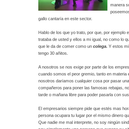
manera su
poseemos 
gallo
cantaría
en este sector.
Hablo de los que yo trato, por que, por ejemplo e
trataba de usted y ellos a mi igual, no como lo 
que le da de comer como un
colega.
Y estos 
tengo 30 añitos.
A nosotros se nos exige por parte de los empres
cuando somos el peor gremio, tanto en materia 
nosotros
daríamos
cualquier cosa por pasar una
compañeros para poner las famosas rebajas, noch
tarde o mañana libre para poder pasarla con su
El empresarios siempre pide que
estés
mas hora
persona ocupara tu lugar por el mismo dinero qu
Que nadie me mal interprete, no soy
ningún
sindi