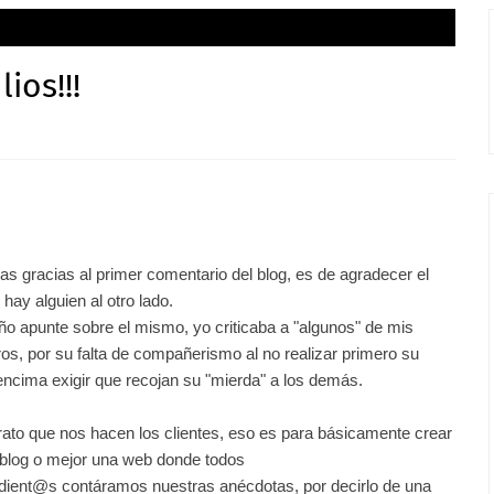
ios!!!
as gracias al primer comentario del blog, es de agradecer el
hay alguien al otro lado.
o apunte sobre el mismo, yo criticaba a "algunos" de mis
s, por su falta de compañerismo al no realizar primero su
 encima exigir que recojan su "mierda" a los
demás
.
trato que nos hacen los clientes, eso es para
básicamente
crear
blog o mejor una web donde todos
ndient@s
contáramos
nuestras
anécdotas
, por decirlo de una