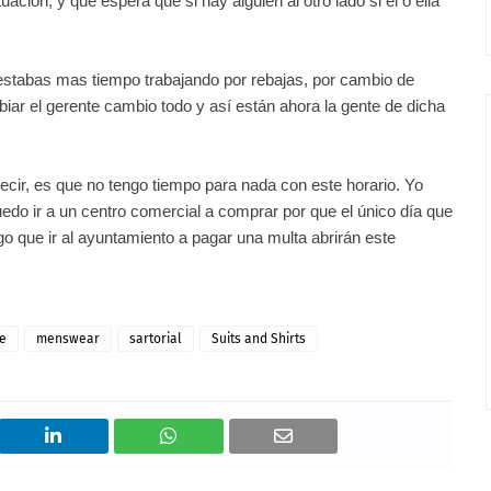
ión, y que espera que si hay alguien al otro lado si el o ella
estabas mas tiempo trabajando por rebajas, por cambio de
biar el gerente cambio todo y
así
están
ahora la gente de dicha
cir, es que no tengo tiempo para nada con este horario. Yo
edo ir a un centro comercial a comprar por que el
único
día
que
ngo que ir al ayuntamiento a pagar una multa
abrirán
este
le
menswear
sartorial
Suits and Shirts