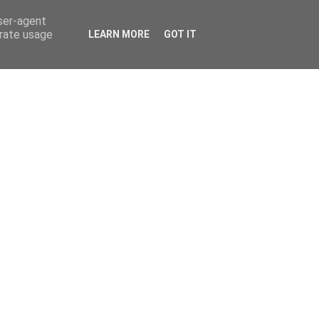
user-agent
erate usage
LEARN MORE
GOT IT