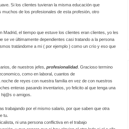
ave. Si los clientes tuvieran la misma educación que
muchos de los profesionales de esta profesión, otro
n Madrid, el tiempo que estuve los clientes eran clientes, yo les
que se ve
últimamente
dependientes casi tratando a la persona
mismos
tratándome
a mi ( por ejemplo ) como un
crío
y eso que
arios, de nuestros jefes,
profesionalidad
. Gracioso termino
economico, como en laboral, cuantos de
 noche de reyes con nuestra familia en vez de con nuestros
es enteras pasando inventarios, yo felicito al que tenga una
s hij@s o amigos.
s trabajando por el mismo salario, por que saben que otra
e tu.
calista, ni una persona conflictiva en el trabajo