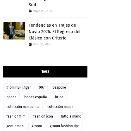
Suit
mayo 06, 2026
Tendencias en Trajes de
Novio 2026: El Regreso del
Clásico con Criterio
abril 22, 2026
TAGS
#TommyHilfiger
007
bespoke
bodas
bodas españa
bridal
colección masculina
colección mujer
fashion film
fashion icon
fatto a mano
gentleman
groom
groom fashion tips