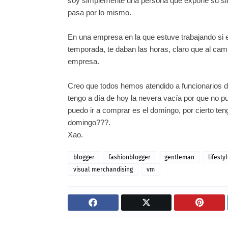
soy simplemente una persona que expone su situac
pasa por lo mismo.
En una empresa en la que estuve trabajando si 
temporada, te daban las horas, claro que al cam
empresa.
Creo que todos hemos atendido a funcionarios de
tengo a
día
de hoy la nevera
vacía
por que no pu
puedo ir a comprar es el domingo, por cierto te
domingo???.
Xao.
blogger
fashionblogger
gentleman
lifesty
visual merchandising
vm