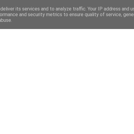
eliver its services and to analyze traffic. Your IP address and 
ormance and security metrics to ensure quality of service, gen
abuse.
Mega Menu