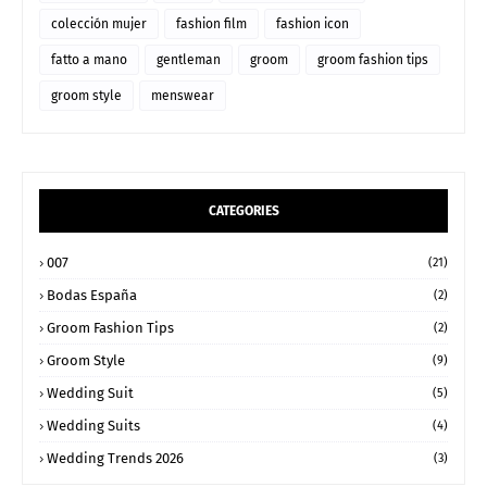
colección mujer
fashion film
fashion icon
fatto a mano
gentleman
groom
groom fashion tips
groom style
menswear
CATEGORIES
007
(21)
Bodas España
(2)
Groom Fashion Tips
(2)
Groom Style
(9)
Wedding Suit
(5)
Wedding Suits
(4)
Wedding Trends 2026
(3)