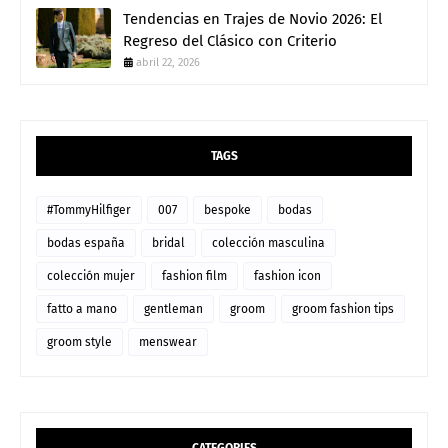
Tendencias en Trajes de Novio 2026: El
Regreso del Clásico con Criterio
abril 22, 2026
TAGS
#TommyHilfiger
007
bespoke
bodas
bodas españa
bridal
colección masculina
colección mujer
fashion film
fashion icon
fatto a mano
gentleman
groom
groom fashion tips
groom style
menswear
CATEGORIES