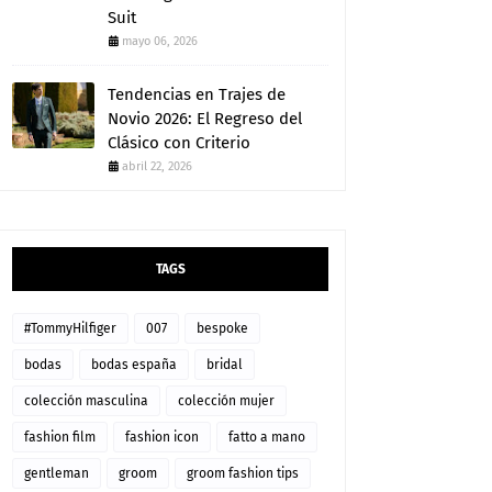
Suit
mayo 06, 2026
Tendencias en Trajes de
Novio 2026: El Regreso del
Clásico con Criterio
abril 22, 2026
TAGS
#TommyHilfiger
007
bespoke
bodas
bodas españa
bridal
colección masculina
colección mujer
fashion film
fashion icon
fatto a mano
gentleman
groom
groom fashion tips