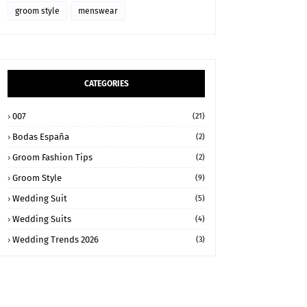
groom style
menswear
CATEGORIES
007
(21)
Bodas España
(2)
Groom Fashion Tips
(2)
Groom Style
(9)
Wedding Suit
(5)
Wedding Suits
(4)
Wedding Trends 2026
(3)