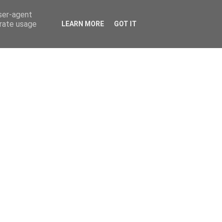
user-agent
erate usage
LEARN MORE
GOT IT