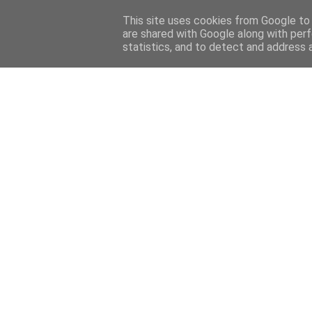
Home
Sobre mi
Contact
This site uses cookies from Google to d
are shared with Google along with perf
statistics, and to detect and address 
Home
Features
Menciones