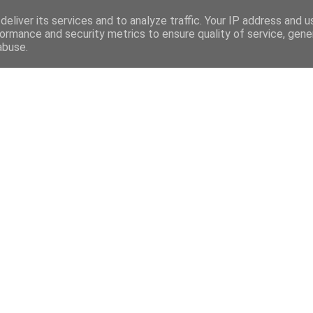
eliver its services and to analyze traffic. Your IP address and 
ormance and security metrics to ensure quality of service, gen
abuse.
Mega Menu