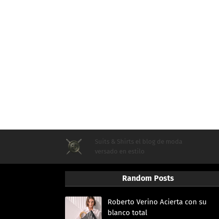
Suits & Shirts el blog de moda
versado en estilo
Random Posts
Roberto Verino Acierta con su
blanco total