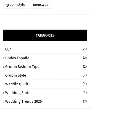
groom style
menswear
CATEGORIES
007
(21)
Bodas España
(2)
Groom Fashion Tips
(2)
Groom Style
(9)
Wedding Suit
(5)
Wedding Suits
(4)
Wedding Trends 2026
(3)