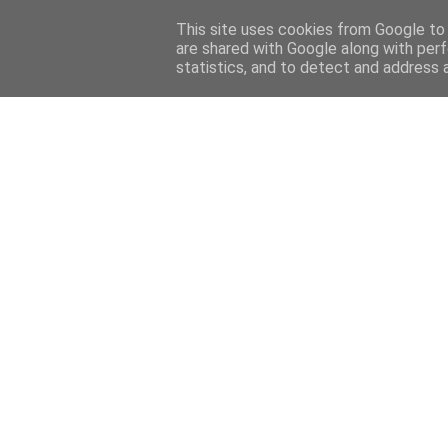
Home
Sobre mi
Contact
This site uses cookies from Google to d
are shared with Google along with perf
statistics, and to detect and address 
Home
Features
Menciones