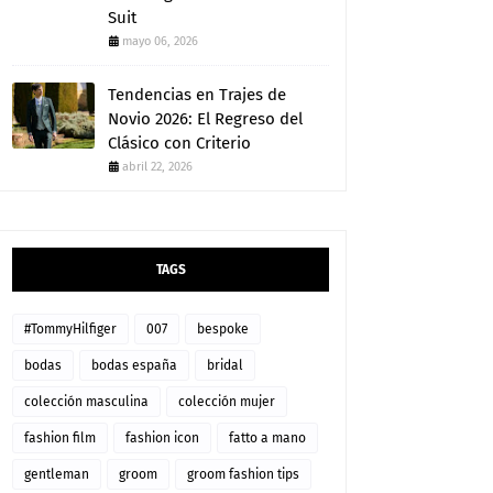
Suit
mayo 06, 2026
Tendencias en Trajes de
Novio 2026: El Regreso del
Clásico con Criterio
abril 22, 2026
TAGS
#TommyHilfiger
007
bespoke
bodas
bodas españa
bridal
colección masculina
colección mujer
fashion film
fashion icon
fatto a mano
gentleman
groom
groom fashion tips