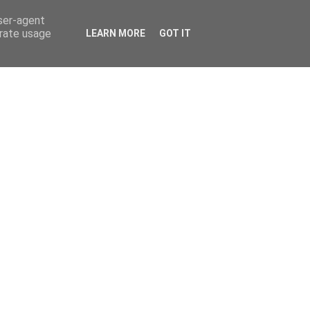
user-agent
erate usage
LEARN MORE
GOT IT