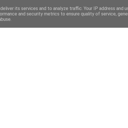
eliver its services and to analyze traffic. Your IP address and 
ormance and security metrics to ensure quality of service, gen
abuse.
Mega Menu