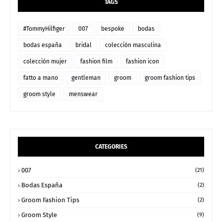
TAGS
#TommyHilfiger
007
bespoke
bodas
bodas españa
bridal
colección masculina
colección mujer
fashion film
fashion icon
fatto a mano
gentleman
groom
groom fashion tips
groom style
menswear
CATEGORIES
007
(21)
Bodas España
(2)
Groom Fashion Tips
(2)
Groom Style
(9)