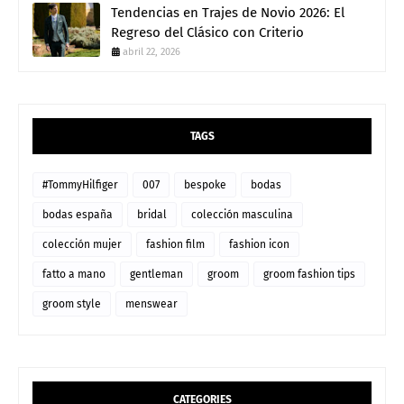
Tendencias en Trajes de Novio 2026: El
Regreso del Clásico con Criterio
abril 22, 2026
TAGS
#TommyHilfiger
007
bespoke
bodas
bodas españa
bridal
colección masculina
colección mujer
fashion film
fashion icon
fatto a mano
gentleman
groom
groom fashion tips
groom style
menswear
CATEGORIES