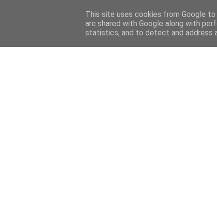
Home
Sobre mi
Contact
This site uses cookies from Google to d
are shared with Google along with perf
statistics, and to detect and address 
Home
Features
Menciones