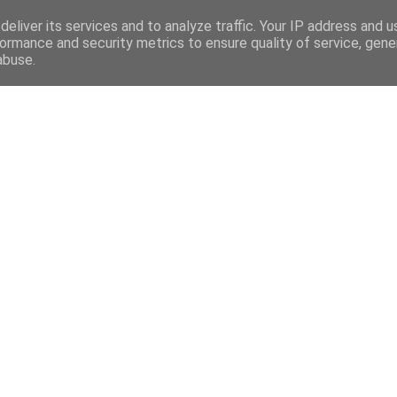
eliver its services and to analyze traffic. Your IP address and 
ormance and security metrics to ensure quality of service, gen
abuse.
Mega Menu