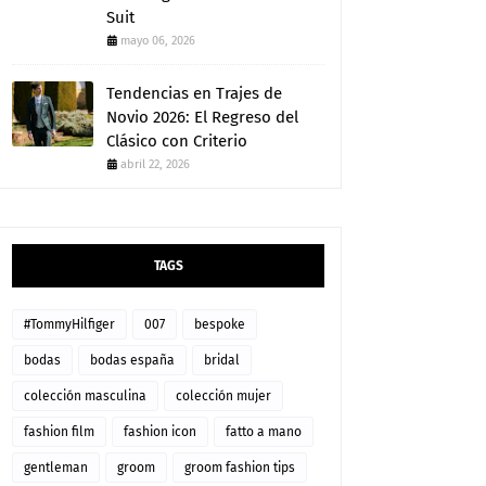
Suit
mayo 06, 2026
Tendencias en Trajes de
Novio 2026: El Regreso del
Clásico con Criterio
abril 22, 2026
TAGS
#TommyHilfiger
007
bespoke
bodas
bodas españa
bridal
colección masculina
colección mujer
fashion film
fashion icon
fatto a mano
gentleman
groom
groom fashion tips