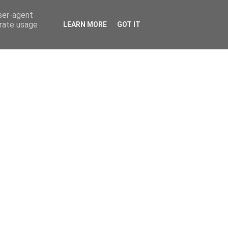
user-agent
erate usage
LEARN MORE
GOT IT