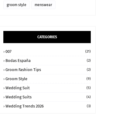
groom style
menswear
CATEGORIES
007
(21)
Bodas España
(2)
Groom Fashion Tips
(2)
Groom Style
(9)
Wedding Suit
(5)
Wedding Suits
(4)
Wedding Trends 2026
(3)