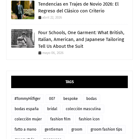
Tendencias en Trajes de Novio 2026: El
Regreso del Clásico con Criterio
abril 22, 2026
Four Schools, One Garment: What British,
Italian, American, and Japanese Tailoring
Tell Us About the Suit
mayo 06, 2026
TAGS
#TommyHilfiger
007
bespoke
bodas
bodas españa
bridal
colección masculina
colección mujer
fashion film
fashion icon
fatto a mano
gentleman
groom
groom fashion tips