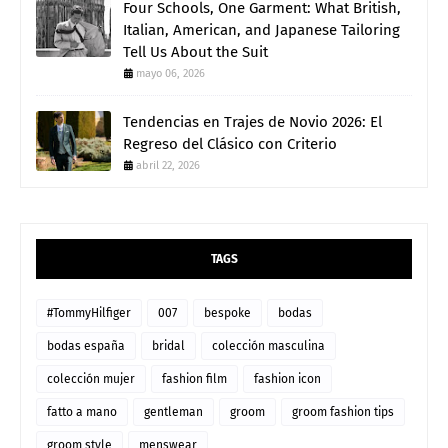
Four Schools, One Garment: What British,
Italian, American, and Japanese Tailoring
Tell Us About the Suit
mayo 06, 2026
Tendencias en Trajes de Novio 2026: El
Regreso del Clásico con Criterio
abril 22, 2026
TAGS
#TommyHilfiger
007
bespoke
bodas
bodas españa
bridal
colección masculina
colección mujer
fashion film
fashion icon
fatto a mano
gentleman
groom
groom fashion tips
groom style
menswear