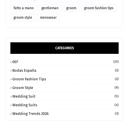
fatto a mano
gentleman
groom
groom fashion tips
groom style
menswear
CATEGORIES
007
(21)
Bodas España
(2)
Groom Fashion Tips
(2)
Groom Style
(9)
Wedding Suit
(5)
Wedding Suits
(4)
Wedding Trends 2026
(3)