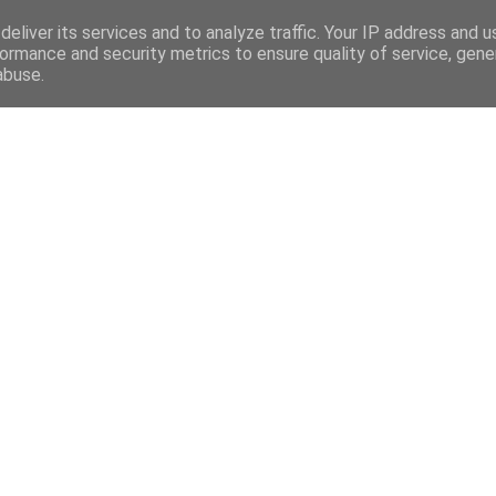
eliver its services and to analyze traffic. Your IP address and 
ormance and security metrics to ensure quality of service, gen
abuse.
Mega Menu