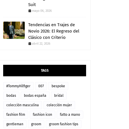
Suit
mayo 06, 2026
Tendencias en Trajes de
Novio 2026: El Regreso del
Clásico con Criterio
abril 22, 2026
TAGS
#TommyHilfiger
007
bespoke
bodas
bodas españa
bridal
colección masculina
colección mujer
fashion film
fashion icon
fatto a mano
gentleman
groom
groom fashion tips