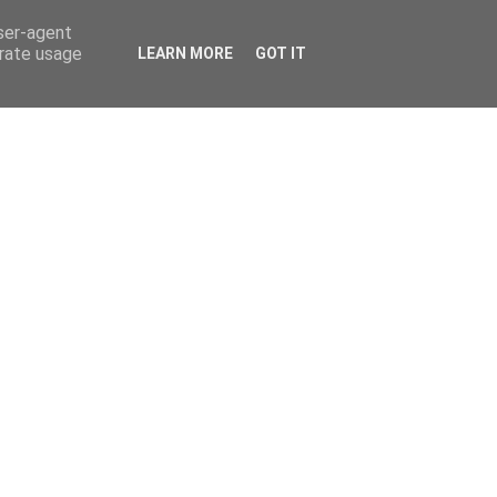
user-agent
erate usage
LEARN MORE
GOT IT