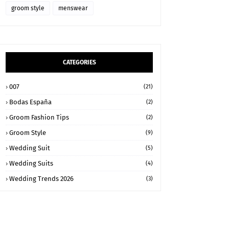
groom style
menswear
CATEGORIES
007
(21)
Bodas España
(2)
Groom Fashion Tips
(2)
Groom Style
(9)
Wedding Suit
(5)
Wedding Suits
(4)
Wedding Trends 2026
(3)