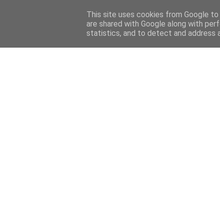
Home
Sobre mi
Contact
This site uses cookies from Google to d
are shared with Google along with perf
statistics, and to detect and address 
Home
Features
Menciones