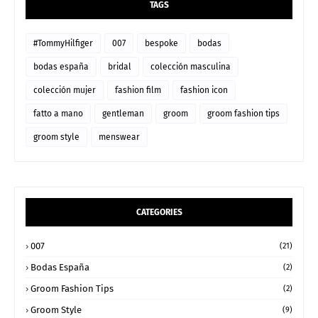
TAGS
#TommyHilfiger
007
bespoke
bodas
bodas españa
bridal
colección masculina
colección mujer
fashion film
fashion icon
fatto a mano
gentleman
groom
groom fashion tips
groom style
menswear
CATEGORIES
007
(21)
Bodas España
(2)
Groom Fashion Tips
(2)
Groom Style
(9)