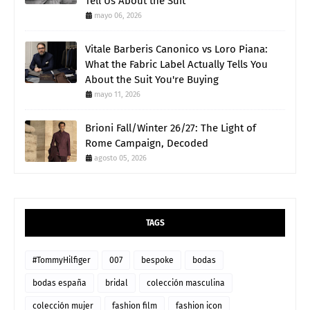
Tell Us About the Suit
mayo 06, 2026
Vitale Barberis Canonico vs Loro Piana:
What the Fabric Label Actually Tells You
About the Suit You're Buying
mayo 11, 2026
Brioni Fall/Winter 26/27: The Light of
Rome Campaign, Decoded
agosto 05, 2026
TAGS
#TommyHilfiger
007
bespoke
bodas
bodas españa
bridal
colección masculina
colección mujer
fashion film
fashion icon