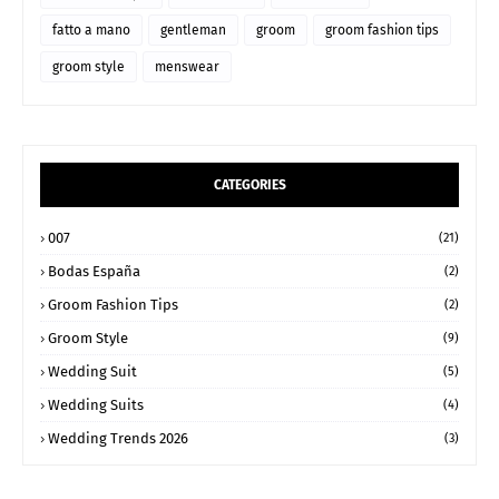
fatto a mano
gentleman
groom
groom fashion tips
groom style
menswear
CATEGORIES
007
(21)
Bodas España
(2)
Groom Fashion Tips
(2)
Groom Style
(9)
Wedding Suit
(5)
Wedding Suits
(4)
Wedding Trends 2026
(3)