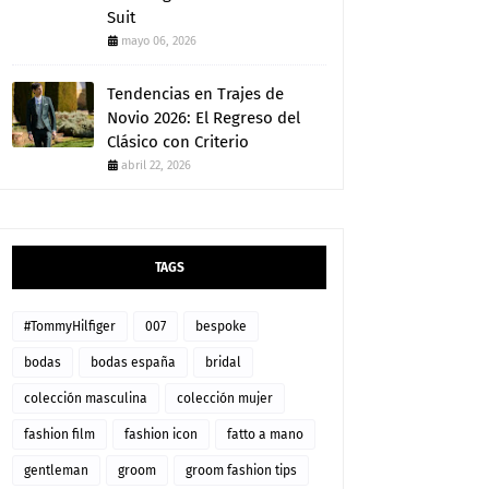
Suit
mayo 06, 2026
Tendencias en Trajes de
Novio 2026: El Regreso del
Clásico con Criterio
abril 22, 2026
TAGS
#TommyHilfiger
007
bespoke
bodas
bodas españa
bridal
colección masculina
colección mujer
fashion film
fashion icon
fatto a mano
gentleman
groom
groom fashion tips