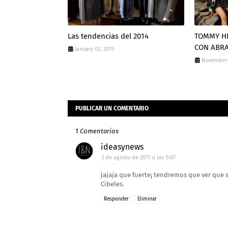
Las tendencias del 2014
TOMMY HI
CON ABR
January 02, 2015
November 
PUBLICAR UN COMENTARIO
1 Comentarios
ideasynews
3 de agosto de 2011 a las 0:07
jajaja que fuerte¡ tendremos que ver que 
Cibeles.
Responder
Eliminar