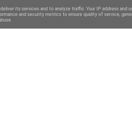
eliver its services and to analyze traffic. Your IP address and 
ormance and security metrics to ensure quality of service, gen
abuse.
Mega Menu