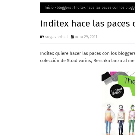
Inicio
bloggers
Inditex hace las paces con los blog
Inditex hace las paces
soyjavierleal
julio 29, 2011
Inditex quiere hacer las paces con los blogger
colección de Stradivarius, Bershka lanza al m