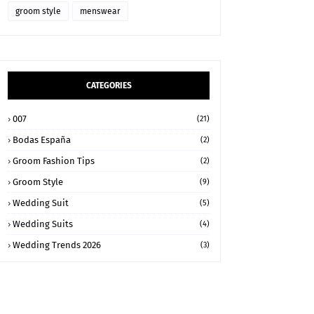
groom style
menswear
CATEGORIES
007
(21)
Bodas España
(2)
Groom Fashion Tips
(2)
Groom Style
(9)
Wedding Suit
(5)
Wedding Suits
(4)
Wedding Trends 2026
(3)