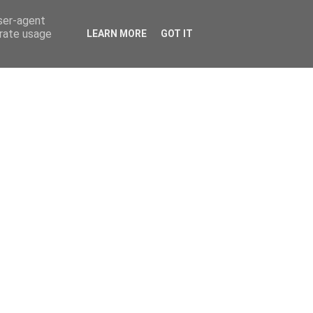
user-agent
erate usage
LEARN MORE
GOT IT