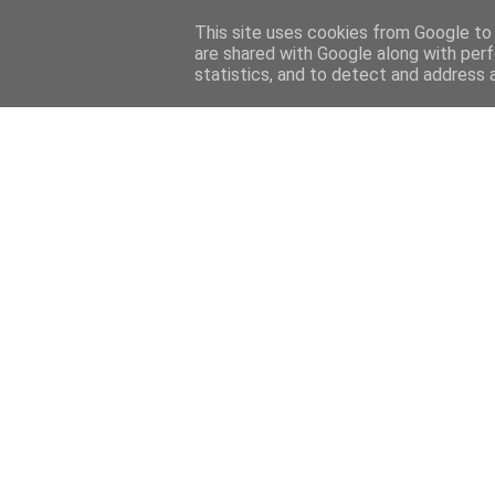
Home
Sobre mi
Contact
This site uses cookies from Google to d
are shared with Google along with perf
statistics, and to detect and address 
Home
Features
Menciones