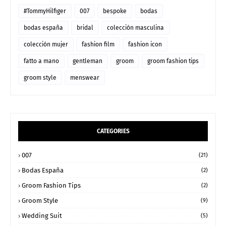
#TommyHilfiger
007
bespoke
bodas
bodas españa
bridal
colección masculina
colección mujer
fashion film
fashion icon
fatto a mano
gentleman
groom
groom fashion tips
groom style
menswear
CATEGORIES
007
(21)
Bodas España
(2)
Groom Fashion Tips
(2)
Groom Style
(9)
Wedding Suit
(5)