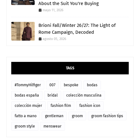
About the Suit You're Buying
mayo 11, 2026
Brioni Fall/Winter 26/27: The Light of
Rome Campaign, Decoded
agosto 05, 2026
TAGS
#TommyHilfiger
007
bespoke
bodas
bodas españa
bridal
colección masculina
colección mujer
fashion film
fashion icon
fatto a mano
gentleman
groom
groom fashion tips
groom style
menswear