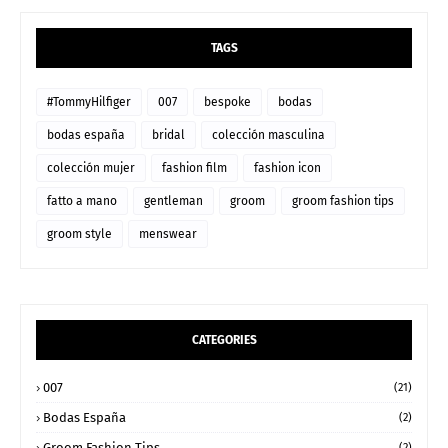
TAGS
#TommyHilfiger
007
bespoke
bodas
bodas españa
bridal
colección masculina
colección mujer
fashion film
fashion icon
fatto a mano
gentleman
groom
groom fashion tips
groom style
menswear
CATEGORIES
007
(21)
Bodas España
(2)
Groom Fashion Tips
(2)