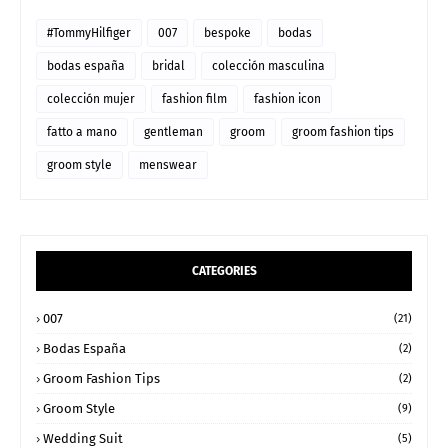
#TommyHilfiger
007
bespoke
bodas
bodas españa
bridal
colección masculina
colección mujer
fashion film
fashion icon
fatto a mano
gentleman
groom
groom fashion tips
groom style
menswear
CATEGORIES
007
(21)
Bodas España
(2)
Groom Fashion Tips
(2)
Groom Style
(9)
Wedding Suit
(5)