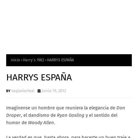
Inicio
Harry´s 1982
HARRYS ESPAÑA
HARRYS ESPAÑA
soyjavierleal
junio 19, 2012
Imagínense un hombre que reuniera la elegancia de
Don
Draper
, el dandismo de
Ryan Gosling
y el sentido del
humor de
Woody Allen
.
La verdad es que, hasta ahora, para hacerte un buen traje a