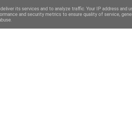
eliver its services and to analyze traffic. Your IP address and 
ormance and security metrics to ensure quality of service, gen
abuse.
Mega Menu