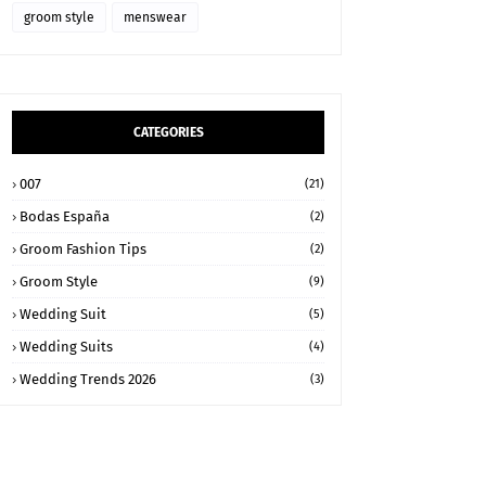
groom style
menswear
CATEGORIES
007
(21)
Bodas España
(2)
Groom Fashion Tips
(2)
Groom Style
(9)
Wedding Suit
(5)
Wedding Suits
(4)
Wedding Trends 2026
(3)