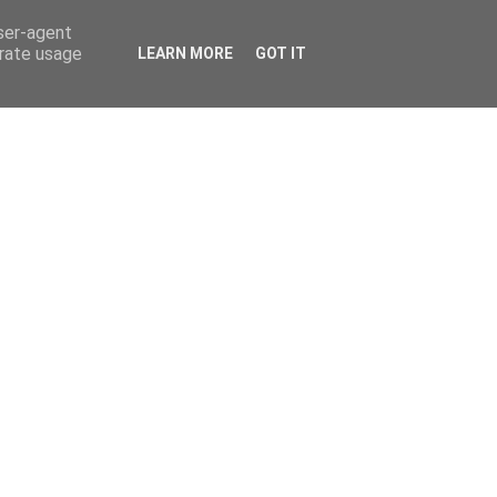
user-agent
erate usage
LEARN MORE
GOT IT