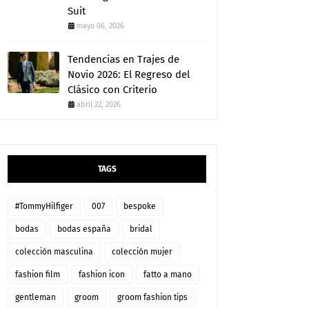
Suit
mayo 06, 2026
Tendencias en Trajes de
Novio 2026: El Regreso del
Clásico con Criterio
abril 22, 2026
TAGS
#TommyHilfiger
007
bespoke
bodas
bodas españa
bridal
colección masculina
colección mujer
fashion film
fashion icon
fatto a mano
gentleman
groom
groom fashion tips