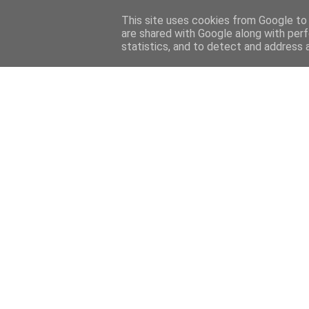
Home
Sobre mi
Contact
This site uses cookies from Google to d
are shared with Google along with perf
statistics, and to detect and address 
Home
Features
Menciones