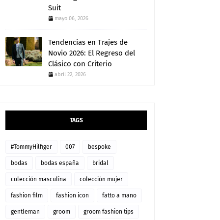
Suit
mayo 06, 2026
Tendencias en Trajes de
Novio 2026: El Regreso del
Clásico con Criterio
abril 22, 2026
TAGS
#TommyHilfiger
007
bespoke
bodas
bodas españa
bridal
colección masculina
colección mujer
fashion film
fashion icon
fatto a mano
gentleman
groom
groom fashion tips