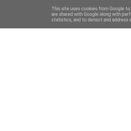
Home
Sobre mi
Contact
This site uses cookies from Google to d
are shared with Google along with perf
statistics, and to detect and address 
Home
Features
Menciones