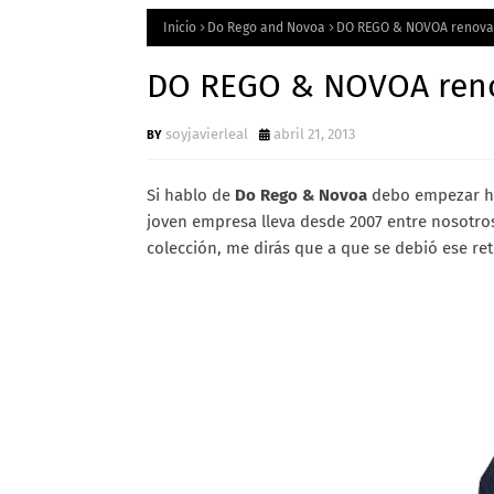
Inicio
Do Rego and Novoa
DO REGO & NOVOA renovand
DO REGO & NOVOA renov
soyjavierleal
abril 21, 2013
Si hablo de
Do Rego & Novoa
debo empezar hab
joven empresa lleva desde 2007 entre nosotro
colección, me dirás que a que se debió ese retr