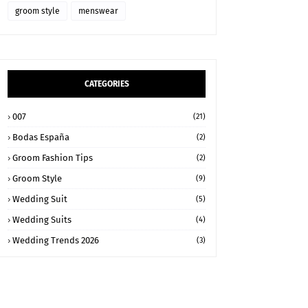
groom style
menswear
CATEGORIES
007
(21)
Bodas España
(2)
Groom Fashion Tips
(2)
Groom Style
(9)
Wedding Suit
(5)
Wedding Suits
(4)
Wedding Trends 2026
(3)