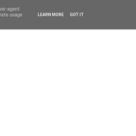
user-agent
erate usage
LEARN MORE
GOT IT