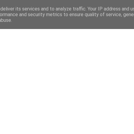
eliver its services and to analyze traffic. Your IP address and 
ormance and security metrics to ensure quality of service, gen
abuse.
Mega Menu