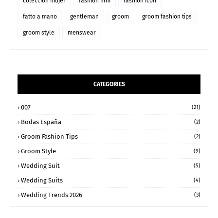
colección mujer
fashion film
fashion icon
fatto a mano
gentleman
groom
groom fashion tips
groom style
menswear
CATEGORIES
007
(21)
Bodas España
(2)
Groom Fashion Tips
(2)
Groom Style
(9)
Wedding Suit
(5)
Wedding Suits
(4)
Wedding Trends 2026
(3)