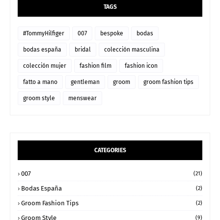
TAGS
#TommyHilfiger
007
bespoke
bodas
bodas españa
bridal
colección masculina
colección mujer
fashion film
fashion icon
fatto a mano
gentleman
groom
groom fashion tips
groom style
menswear
CATEGORIES
007
(21)
Bodas España
(2)
Groom Fashion Tips
(2)
Groom Style
(9)