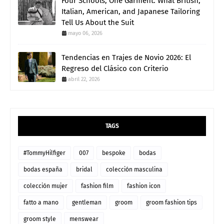
Four Schools, One Garment: What British,
Italian, American, and Japanese Tailoring
Tell Us About the Suit
mayo 06, 2026
Tendencias en Trajes de Novio 2026: El
Regreso del Clásico con Criterio
abril 22, 2026
TAGS
#TommyHilfiger
007
bespoke
bodas
bodas españa
bridal
colección masculina
colección mujer
fashion film
fashion icon
fatto a mano
gentleman
groom
groom fashion tips
groom style
menswear