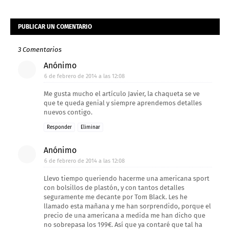
PUBLICAR UN COMENTARIO
3 Comentarios
Anónimo
6 de febrero de 2014 a las 12:08
Me gusta mucho el artículo Javier, la chaqueta se ve
que te queda genial y siempre aprendemos detalles
nuevos contigo.
Responder
Eliminar
Anónimo
6 de febrero de 2014 a las 12:08
Llevo tiempo queriendo hacerme una americana sport
con bolsillos de plastón, y con tantos detalles
seguramente me decante por Tom Black. Les he
llamado esta mañana y me han sorprendido, porque el
precio de una americana a medida me han dicho que
no sobrepasa los 199€. Así que ya contaré que tal ha