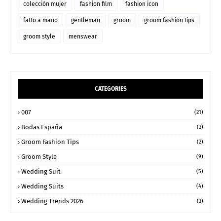
colección mujer
fashion film
fashion icon
fatto a mano
gentleman
groom
groom fashion tips
groom style
menswear
CATEGORIES
007
(21)
Bodas España
(2)
Groom Fashion Tips
(2)
Groom Style
(9)
Wedding Suit
(5)
Wedding Suits
(4)
Wedding Trends 2026
(3)