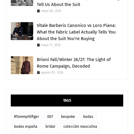
Tell Us About the Suit
mayo 06, 2026
Vitale Barberis Canonico vs Loro Piana:
What the Fabric Label Actually Tells You
About the Suit You're Buying
mayo 11, 2026
Brioni Fall/Winter 26/27: The Light of
Rome Campaign, Decoded
agosto 05, 2026
TAGS
#TommyHilfiger
007
bespoke
bodas
bodas españa
bridal
colección masculina