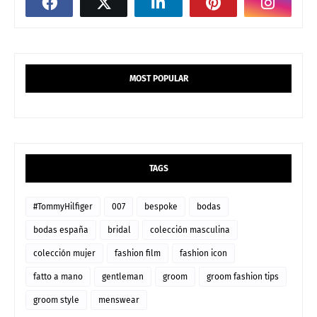
MOST POPULAR
TAGS
#TommyHilfiger
007
bespoke
bodas
bodas españa
bridal
colección masculina
colección mujer
fashion film
fashion icon
fatto a mano
gentleman
groom
groom fashion tips
groom style
menswear