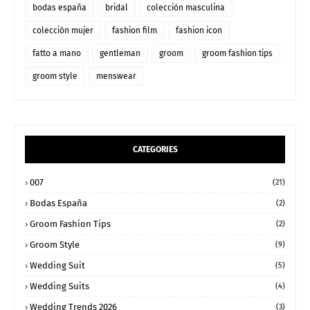
bodas españa
bridal
colección masculina
colección mujer
fashion film
fashion icon
fatto a mano
gentleman
groom
groom fashion tips
groom style
menswear
CATEGORIES
007
(21)
Bodas España
(2)
Groom Fashion Tips
(2)
Groom Style
(9)
Wedding Suit
(5)
Wedding Suits
(4)
Wedding Trends 2026
(3)