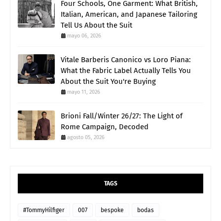
Four Schools, One Garment: What British,
Italian, American, and Japanese Tailoring
Tell Us About the Suit
mayo 06, 2026
Vitale Barberis Canonico vs Loro Piana:
What the Fabric Label Actually Tells You
About the Suit You're Buying
mayo 11, 2026
Brioni Fall/Winter 26/27: The Light of
Rome Campaign, Decoded
agosto 05, 2026
TAGS
#TommyHilfiger
007
bespoke
bodas