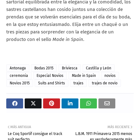
sartorial equilibrada entre la elegancia y la comodidad, los
sastres castellanos han cosido juntos una colección de
prendas que se volverán esenciales para el día de su boda,
en la que estoy entusiasmado. Elija entre un chaqué o un
tres piezas para sorprender con la elegancia de un
producto con el sello
Made in Spain
.
Antonaga
Bodas 2015
Briviesca
Castilla y León
ceremonia
Especial Novios
Made in Spain
novios
Novios 2015
Suits and Shirts
trajes
trajes de novio
MÁS ANTIGUA
MÁS RECIENTE
Le Coq Sportif consigue el track
L.B.M. 1911 Primavera 2015 menos
suit perfecto
es verdaderamente más