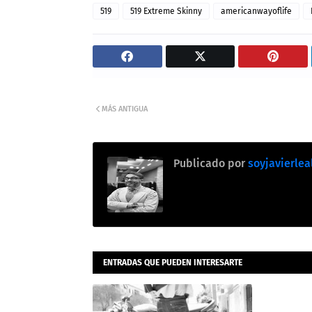
519
519 Extreme Skinny
americanwayoflife
MÁS ANTIGUA
Publicado por
soyjavierlea
ENTRADAS QUE PUEDEN INTERESARTE