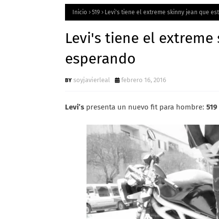
Inicio
519
Levi's tiene el extreme skinny jean que e
Levi's tiene el extreme
esperando
soyjavierleal
febrero 16, 2016
Levi’s
presenta un nuevo fit para hombre:
519