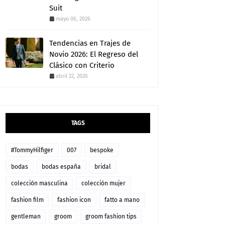
Suit
mayo 06, 2026
Tendencias en Trajes de
Novio 2026: El Regreso del
Clásico con Criterio
abril 22, 2026
TAGS
#TommyHilfiger
007
bespoke
bodas
bodas españa
bridal
colección masculina
colección mujer
fashion film
fashion icon
fatto a mano
gentleman
groom
groom fashion tips