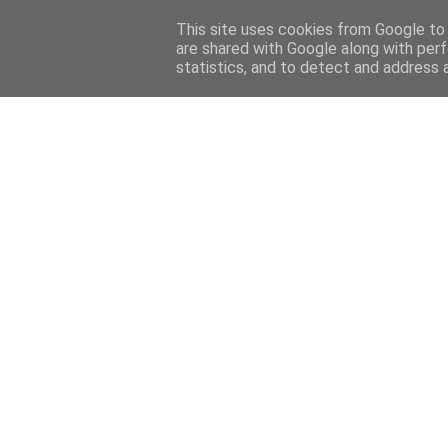
Home
Sobre mi
Contact
This site uses cookies from Google to d
are shared with Google along with perf
statistics, and to detect and address 
Home
Features
Menciones