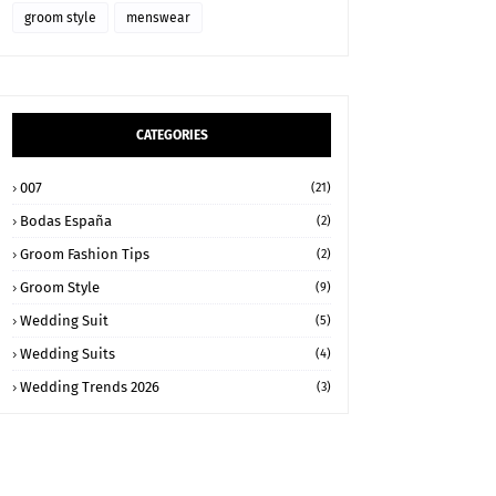
groom style
menswear
CATEGORIES
007
(21)
Bodas España
(2)
Groom Fashion Tips
(2)
Groom Style
(9)
Wedding Suit
(5)
Wedding Suits
(4)
Wedding Trends 2026
(3)