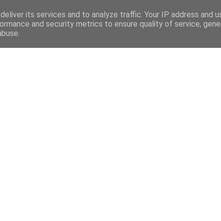
eliver its services and to analyze traffic. Your IP address and 
ormance and security metrics to ensure quality of service, gen
abuse.
Mega Menu