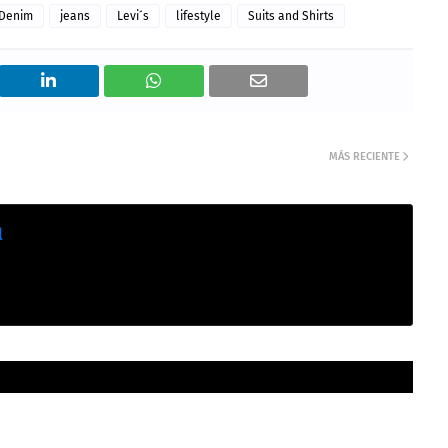
Denim
jeans
Levi´s
lifestyle
Suits and Shirts
MÁS RECIENTE
l