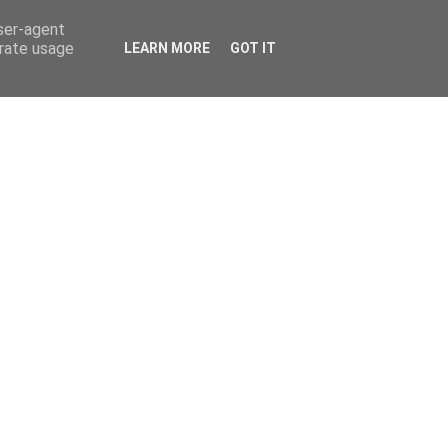
user-agent
erate usage
LEARN MORE
GOT IT