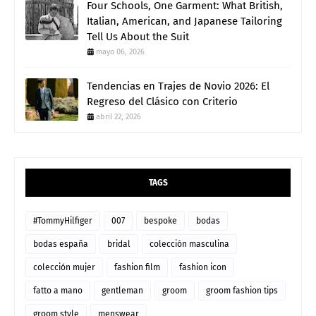
Four Schools, One Garment: What British,
Italian, American, and Japanese Tailoring
Tell Us About the Suit
mayo 06, 2026
Tendencias en Trajes de Novio 2026: El
Regreso del Clásico con Criterio
abril 22, 2026
TAGS
#TommyHilfiger
007
bespoke
bodas
bodas españa
bridal
colección masculina
colección mujer
fashion film
fashion icon
fatto a mano
gentleman
groom
groom fashion tips
groom style
menswear