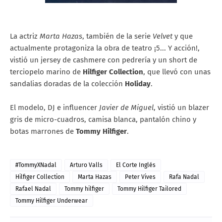
La actriz
Marta Hazas
, también de la serie
Velvet
y que
actualmente protagoniza la obra de teatro ¡5... Y acción!,
vistió un jersey de cashmere con pedrería y un short de
terciopelo marino de
Hilfiger Collection
, que llevó con unas
sandalias doradas de la colección
Holiday
.
El modelo, DJ e influencer
Javier de Miguel
, vistió un blazer
gris de micro-cuadros, camisa blanca, pantalón chino y
botas marrones de
Tommy Hilfiger
.
#TommyXNadal
Arturo Valls
El Corte Inglés
Hilfiger Collection
Marta Hazas
Peter Vives
Rafa Nadal
Rafael Nadal
Tommy hilfiger
Tommy Hilfiger Tailored
Tommy Hilfiger Underwear