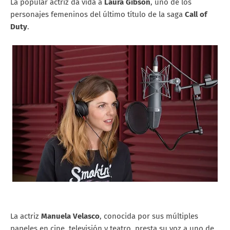
La popular actriz da vida a
Laura Gibson
, uno de los
personajes femeninos del último título de la saga
Call of
Duty
.
La actriz
Manuela Velasco
, conocida por sus múltiples
papeles en cine, televisión y teatro, presta su voz a uno de