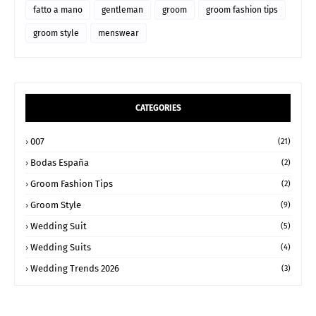
fatto a mano
gentleman
groom
groom fashion tips
groom style
menswear
CATEGORIES
007
(21)
Bodas España
(2)
Groom Fashion Tips
(2)
Groom Style
(9)
Wedding Suit
(5)
Wedding Suits
(4)
Wedding Trends 2026
(3)