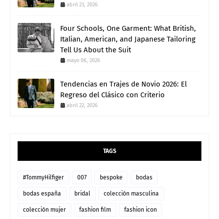
abril 23, 2026
Four Schools, One Garment: What British,
Italian, American, and Japanese Tailoring
Tell Us About the Suit
mayo 06, 2026
Tendencias en Trajes de Novio 2026: El
Regreso del Clásico con Criterio
abril 22, 2026
TAGS
#TommyHilfiger
007
bespoke
bodas
bodas españa
bridal
colección masculina
colección mujer
fashion film
fashion icon