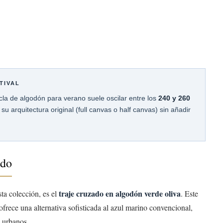
TIVAL
cla de algodón para verano suele oscilar entre los
240 y 260
u arquitectura original (full canvas o half canvas) sin añadir
ado
traje cruzado en algodón verde oliva
sta colección, es el
. Este
 ofrece una alternativa sofisticada al azul marino convencional,
o urbanos.