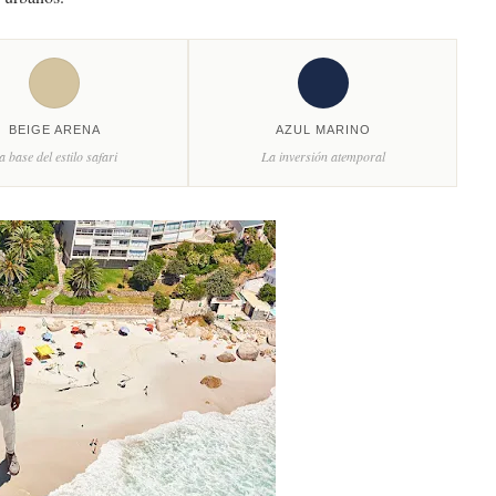
BEIGE ARENA
AZUL MARINO
a base del estilo safari
La inversión atemporal