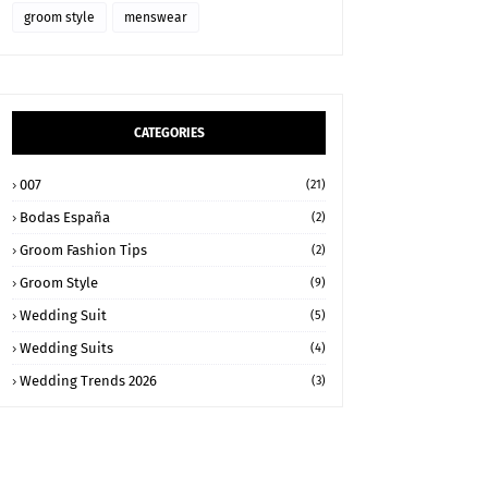
groom style
menswear
CATEGORIES
007
(21)
Bodas España
(2)
Groom Fashion Tips
(2)
Groom Style
(9)
Wedding Suit
(5)
Wedding Suits
(4)
Wedding Trends 2026
(3)