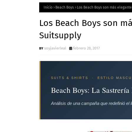
Inicio
Beach Boys
Los Beach Boys son más elegante
Los Beach Boys son má
Suitsupply
soyjavierleal
febrero 28, 2017
SUITS & SHIRTS · ESTILO MASCU
Beach Boys: La Sastrería 
Análisis de una campaña que redefinió el lu