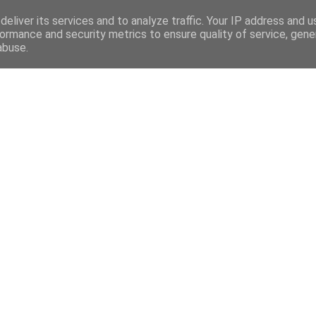
eliver its services and to analyze traffic. Your IP address and 
ormance and security metrics to ensure quality of service, gen
abuse.
Mega Menu