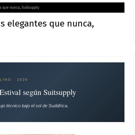
s que nunca, Suitsupply
s elegantes que nunca,
LINO · 2026
Estival según Suitsupply
jo técnico bajo el sol de Sudáfrica.