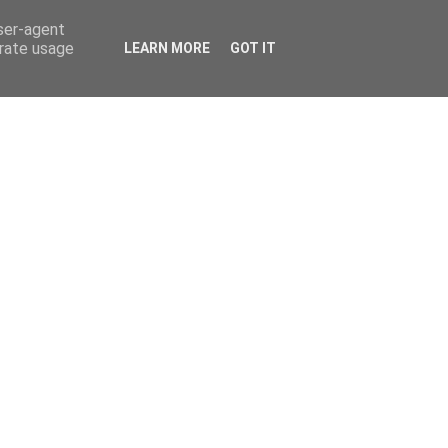
user-agent
erate usage
LEARN MORE
GOT IT