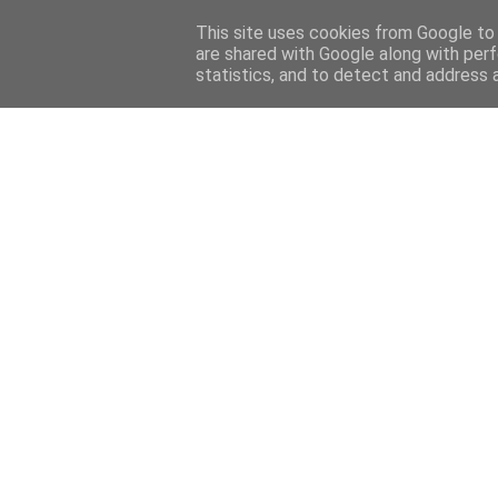
Home
Sobre mi
Contact
This site uses cookies from Google to d
are shared with Google along with perf
statistics, and to detect and address 
Home
Features
Menciones