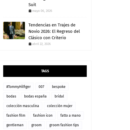
Suit
mayo 06, 2026
Tendencias en Trajes de
Novio 2026: El Regreso del
Clásico con Criterio
abril 22, 2026
TAGS
#TommyHilfiger
007
bespoke
bodas
bodas españa
bridal
colección masculina
colección mujer
fashion film
fashion icon
fatto a mano
gentleman
groom
groom fashion tips