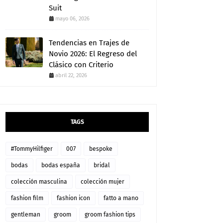
Suit
mayo 06, 2026
Tendencias en Trajes de
Novio 2026: El Regreso del
Clásico con Criterio
abril 22, 2026
TAGS
#TommyHilfiger
007
bespoke
bodas
bodas españa
bridal
colección masculina
colección mujer
fashion film
fashion icon
fatto a mano
gentleman
groom
groom fashion tips