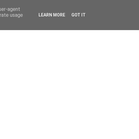
user-agent
erate usage
LEARN MORE
GOT IT