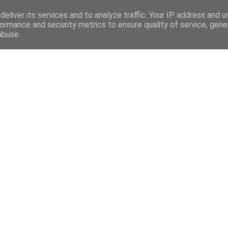
eliver its services and to analyze traffic. Your IP address and 
ormance and security metrics to ensure quality of service, gen
abuse.
Mega Menu