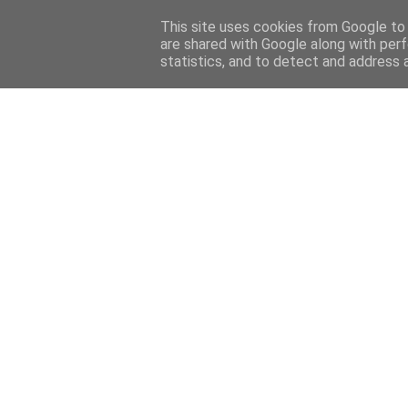
Home
Sobre mi
Contact
This site uses cookies from Google to d
are shared with Google along with perf
statistics, and to detect and address 
Home
Features
Menciones