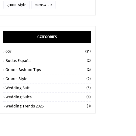
groom style
menswear
CATEGORIES
007
(21)
Bodas España
(2)
Groom Fashion Tips
(2)
Groom Style
(9)
Wedding Suit
(5)
Wedding Suits
(4)
Wedding Trends 2026
(3)