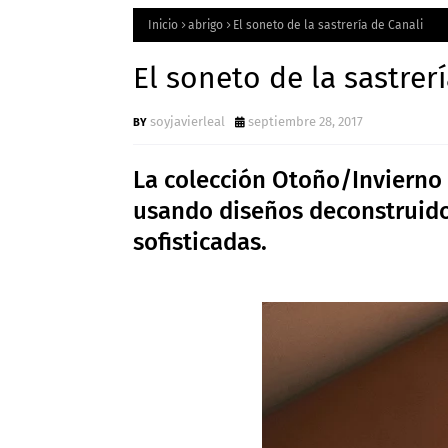
Inicio
abrigo
El soneto de la sastrería de Canali
El soneto de la sastrer
soyjavierleal
septiembre 28, 2017
La colección Otoño/Invierno d
usando diseños deconstruidos
sofisticadas.