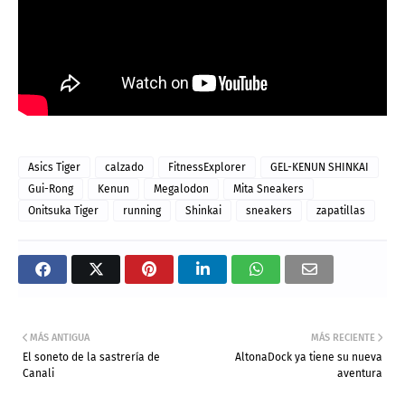
Asics Tiger
calzado
FitnessExplorer
GEL-KENUN SHINKAI
Gui-Rong
Kenun
Megalodon
Mita Sneakers
Onitsuka Tiger
running
Shinkai
sneakers
zapatillas
MÁS ANTIGUA
MÁS RECIENTE
El soneto de la sastrería de
AltonaDock ya tiene su nueva
Canali
aventura