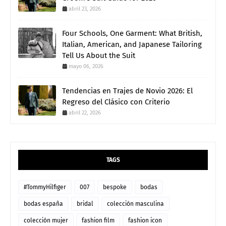
abril 23, 2026
Four Schools, One Garment: What British,
Italian, American, and Japanese Tailoring
Tell Us About the Suit
mayo 06, 2026
Tendencias en Trajes de Novio 2026: El
Regreso del Clásico con Criterio
abril 22, 2026
TAGS
#TommyHilfiger
007
bespoke
bodas
bodas españa
bridal
colección masculina
colección mujer
fashion film
fashion icon