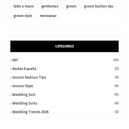
fatto a mano
gentleman
groom
groom fashion tips
groom style
menswear
CATEGORIES
007
(21)
Bodas España
(2)
Groom Fashion Tips
(2)
Groom Style
(9)
Wedding Suit
(5)
Wedding Suits
(4)
Wedding Trends 2026
(3)