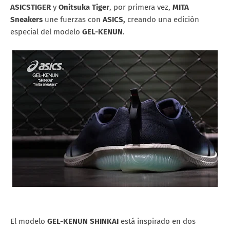
ASICSTIGER
y
Onitsuka Tiger
, por primera vez,
MITA
Sneakers
une fuerzas con
ASICS,
creando una edición
especial del modelo
GEL-KENUN
.
El modelo
GEL-KENUN SHINKAI
está inspirado en dos