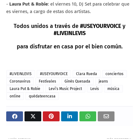
-
Laura Put & Robie
: el viernes 10, DJ Set para celebrar que
es viernes, a cargo de estas dos artistas.
Todos unidos a través de
#USEYOURVOICE
y
#LIVEINLEVIS
para disfrutar en casa por el bien común.
#LIVEINLEVIS
#USEYOURVOICE
Clara Rueda
conciertos
Coronavirus
Festivales
Ginés Quesada
jeans
Laura Put & Robie
Levi’s Music Project
Levis
música
online
quédateencasa