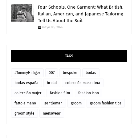
Four Schools, One Garment: What British,
Italian, American, and Japanese Tailoring
Tell Us About the Suit
mayo 06, 2026
TAGS
#TommyHilfiger
007
bespoke
bodas
bodas españa
bridal
colección masculina
colección mujer
fashion film
fashion icon
fatto a mano
gentleman
groom
groom fashion tips
groom style
menswear