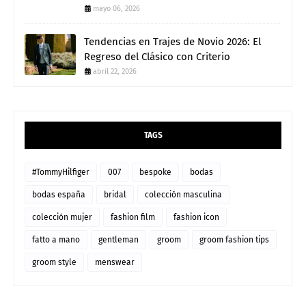
mayo 06, 2026
Tendencias en Trajes de Novio 2026: El
Regreso del Clásico con Criterio
abril 22, 2026
TAGS
#TommyHilfiger
007
bespoke
bodas
bodas españa
bridal
colección masculina
colección mujer
fashion film
fashion icon
fatto a mano
gentleman
groom
groom fashion tips
groom style
menswear