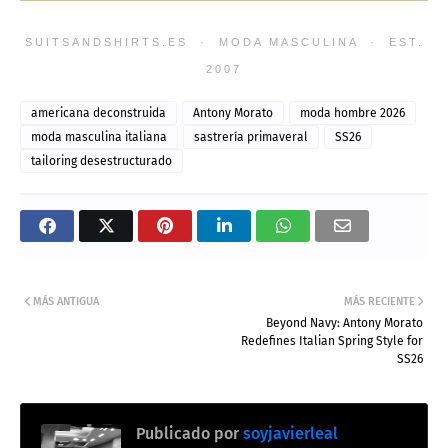
SUITSANDSHIRTS.ES · MODA MASCULINA · EST.
2007
americana deconstruida
Antony Morato
moda hombre 2026
moda masculina italiana
sastrería primaveral
SS26
tailoring desestructurado
MÁS ANTIGUA
MÁS RECIENTE
Beyond Navy: Antony Morato
Redefines Italian Spring Style for
SS26
Publicado por
soyjavierleal