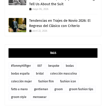
Tell Us About the Suit
mayo 06, 2026
Tendencias en Trajes de Novio 2026: El
Regreso del Clásico con Criterio
abril 22, 2026
TAGS
#TommyHilfiger
007
bespoke
bodas
bodas españa
bridal
colección masculina
colección mujer
fashion film
fashion icon
fatto a mano
gentleman
groom
groom fashion tips
groom style
menswear