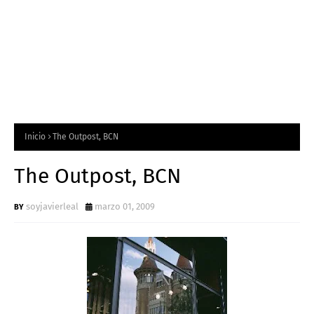
Inicio
The Outpost, BCN
The Outpost, BCN
soyjavierleal
marzo 01, 2009