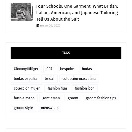
Four Schools, One Garment: What British,
Italian, American, and Japanese Tailoring
Tell Us About the Suit
mayo 06, 2026
TAGS
#TommyHilfiger
007
bespoke
bodas
bodas españa
bridal
colección masculina
colección mujer
fashion film
fashion icon
fatto a mano
gentleman
groom
groom fashion tips
groom style
menswear