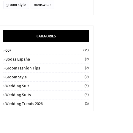
groom style
menswear
CATEGORIES
007
(21)
Bodas España
(2)
Groom Fashion Tips
(2)
Groom Style
(9)
Wedding Suit
(5)
Wedding Suits
(4)
Wedding Trends 2026
(3)