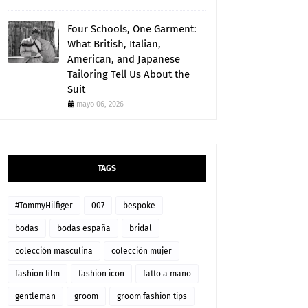
Four Schools, One Garment:
What British, Italian,
American, and Japanese
Tailoring Tell Us About the
Suit
mayo 06, 2026
TAGS
#TommyHilfiger
007
bespoke
bodas
bodas españa
bridal
colección masculina
colección mujer
fashion film
fashion icon
fatto a mano
gentleman
groom
groom fashion tips