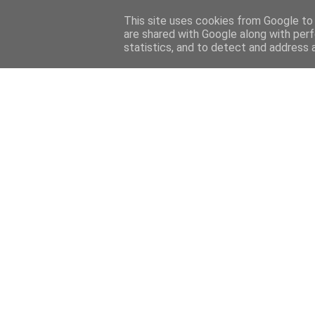
Home
Sobre mi
Contact
This site uses cookies from Google to d
are shared with Google along with perf
statistics, and to detect and address 
Home
Features
Menciones