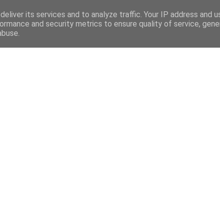
eliver its services and to analyze traffic. Your IP address and 
ormance and security metrics to ensure quality of service, gen
abuse.
Mega Menu