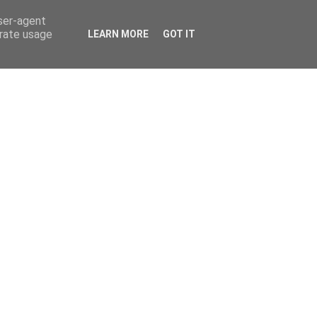
user-agent
erate usage
LEARN MORE
GOT IT