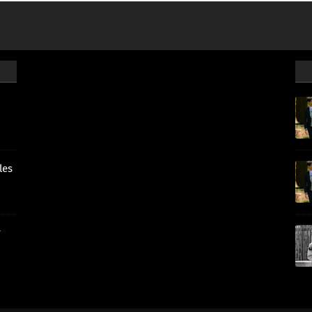
les
r