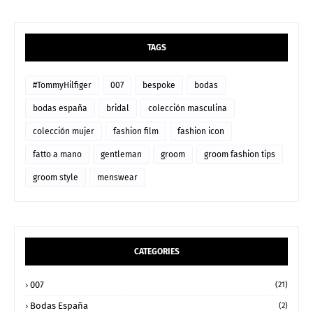
TAGS
#TommyHilfiger
007
bespoke
bodas
bodas españa
bridal
colección masculina
colección mujer
fashion film
fashion icon
fatto a mano
gentleman
groom
groom fashion tips
groom style
menswear
CATEGORIES
007
(21)
Bodas España
(2)