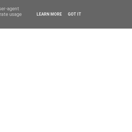
user-agent
erate usage
LEARN MORE
GOT IT