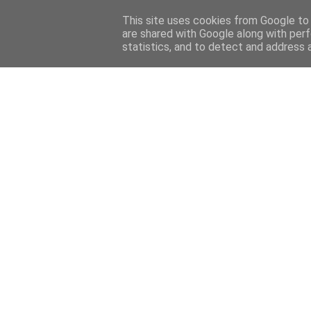
Home
Sobre mi
Contact
This site uses cookies from Google to d
are shared with Google along with perf
statistics, and to detect and address 
Home
Features
Menciones