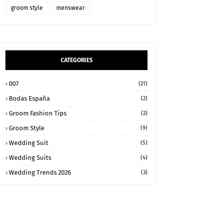
groom style
menswear
CATEGORIES
007
(21)
Bodas España
(2)
Groom Fashion Tips
(2)
Groom Style
(9)
Wedding Suit
(5)
Wedding Suits
(4)
Wedding Trends 2026
(3)