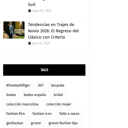
Suit
mayo 06, 2026
Tendencias en Trajes de
Novio 2026: El Regreso del
Clásico con Criterio
abril 22, 2026
TAGS
#TommyHilfiger
007
bespoke
bodas
bodas españa
bridal
colección masculina
colección mujer
fashion film
fashion icon
fatto a mano
gentleman
groom
groom fashion tips