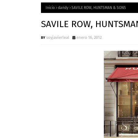
Inicio
dandy
SAVILE ROW, HUNTSMAN & SONS
SAVILE ROW, HUNTSMA
soyjavierleal
enero 16, 2012