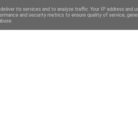
eliver its services and to analyze traffic. Your IP address and 
ormance and security metrics to ensure quality of service, gen
abuse.
Mega Menu