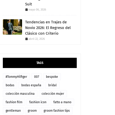
Suit
mayo 06, 2026
Tendencias en Trajes de
Novio 2026: El Regreso del
Clásico con Criterio
abril 22, 2026
TAGS
#TommyHilfiger
007
bespoke
bodas
bodas españa
bridal
colección masculina
colección mujer
fashion film
fashion icon
fatto a mano
gentleman
groom
groom fashion tips