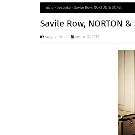
Inicio
bespoke
Savile Row, NORTON & SONS.
Savile Row, NORTON &
soyjavierleal
enero 12, 2012