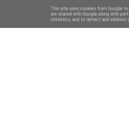
Home
Sobre mi
Contact
This site uses cookies from Google to d
are shared with Google along with perf
statistics, and to detect and address 
Home
Features
Menciones