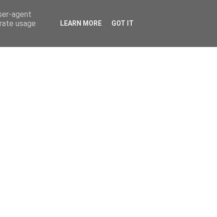
user-agent
erate usage
LEARN MORE
GOT IT