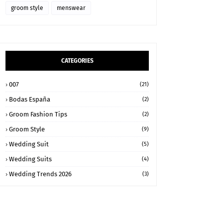
groom style
menswear
CATEGORIES
007
(21)
Bodas España
(2)
Groom Fashion Tips
(2)
Groom Style
(9)
Wedding Suit
(5)
Wedding Suits
(4)
Wedding Trends 2026
(3)