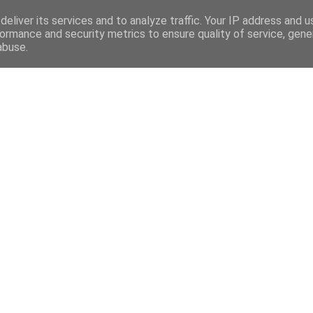
eliver its services and to analyze traffic. Your IP address and 
ormance and security metrics to ensure quality of service, gen
abuse.
Mega Menu