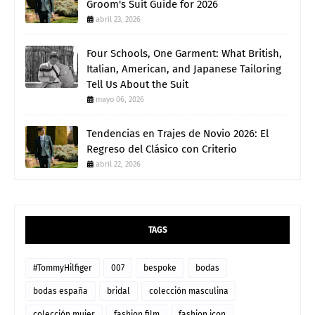
Groom's Suit Guide for 2026
abril 23, 2026
Four Schools, One Garment: What British,
Italian, American, and Japanese Tailoring
Tell Us About the Suit
mayo 06, 2026
Tendencias en Trajes de Novio 2026: El
Regreso del Clásico con Criterio
abril 22, 2026
TAGS
#TommyHilfiger
007
bespoke
bodas
bodas españa
bridal
colección masculina
colección mujer
fashion film
fashion icon