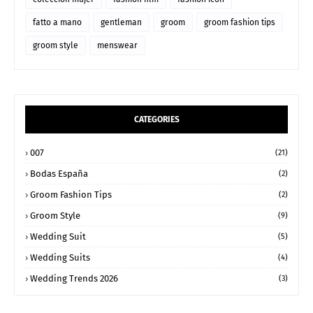
fatto a mano
gentleman
groom
groom fashion tips
groom style
menswear
CATEGORIES
007
(21)
Bodas España
(2)
Groom Fashion Tips
(2)
Groom Style
(9)
Wedding Suit
(5)
Wedding Suits
(4)
Wedding Trends 2026
(3)